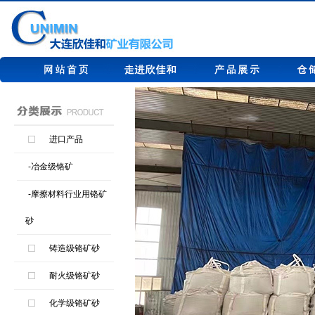
进口产品
-冶金级铬矿
-摩擦材料行业用铬矿
砂
铸造级铬矿砂
耐火级铬矿砂
化学级铬矿砂